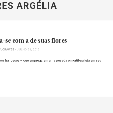
RES ARGÉLIA
a-se com a de suas flores
FLORAWEB
-
JULHO 31, 2013
da por franceses – que empregaram uma pesada e mortífera luta em seu