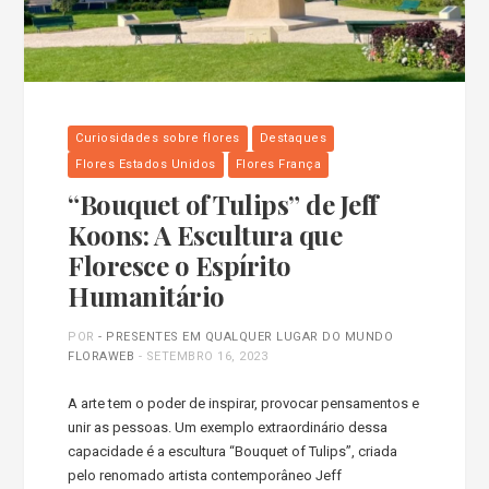
Curiosidades sobre flores
Destaques
Flores Estados Unidos
Flores França
“Bouquet of Tulips” de Jeff
Koons: A Escultura que
Floresce o Espírito
Humanitário
POR
- PRESENTES EM QUALQUER LUGAR DO MUNDO
FLORAWEB
-
SETEMBRO 16, 2023
A arte tem o poder de inspirar, provocar pensamentos e
unir as pessoas. Um exemplo extraordinário dessa
capacidade é a escultura “Bouquet of Tulips”, criada
pelo renomado artista contemporâneo Jeff