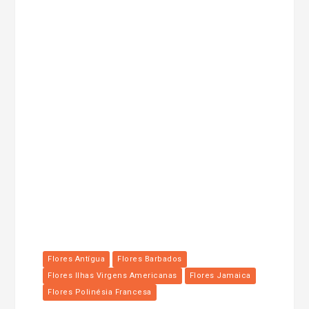
Flores Antígua
Flores Barbados
Flores Ilhas Virgens Americanas
Flores Jamaica
Flores Polinésia Francesa