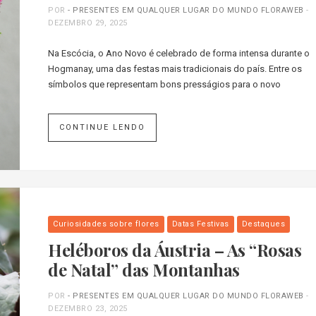
POR
- PRESENTES EM QUALQUER LUGAR DO MUNDO FLORAWEB
-
DEZEMBRO 29, 2025
Na Escócia, o Ano Novo é celebrado de forma intensa durante o
Hogmanay, uma das festas mais tradicionais do país. Entre os
símbolos que representam bons presságios para o novo
CONTINUE LENDO
Curiosidades sobre flores
Datas Festivas
Destaques
Heléboros da Áustria – As “Rosas
de Natal” das Montanhas
POR
- PRESENTES EM QUALQUER LUGAR DO MUNDO FLORAWEB
-
DEZEMBRO 23, 2025