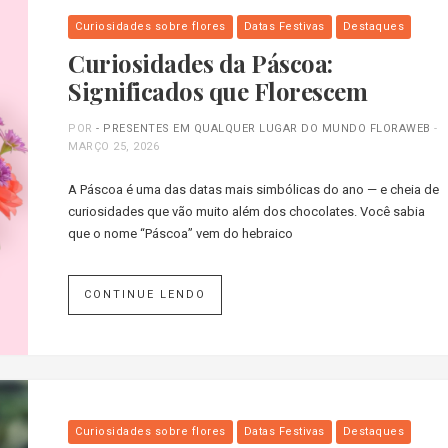
Curiosidades sobre flores
Datas Festivas
Destaques
Curiosidades da Páscoa:
Significados que Florescem
POR
- PRESENTES EM QUALQUER LUGAR DO MUNDO FLORAWEB
-
MARÇO 25, 2026
A Páscoa é uma das datas mais simbólicas do ano — e cheia de
curiosidades que vão muito além dos chocolates. Você sabia
que o nome “Páscoa” vem do hebraico
CONTINUE LENDO
Curiosidades sobre flores
Datas Festivas
Destaques