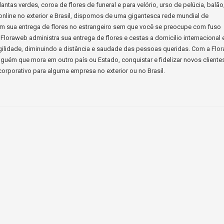
lantas verdes, coroa de flores de funeral e para velório, urso de pelúcia, balão
s online no exterior e Brasil, dispomos de uma gigantesca rede mundial de
ssim sua entrega de flores no estrangeiro sem que você se preocupe com fuso
Floraweb administra sua entrega de flores e cestas a domicilio internacional 
ilidade, diminuindo a distância e saudade das pessoas queridas. Com a Flo
guém que mora em outro país ou Estado, conquistar e fidelizar novos cliente
orporativo para alguma empresa no exterior ou no Brasil.