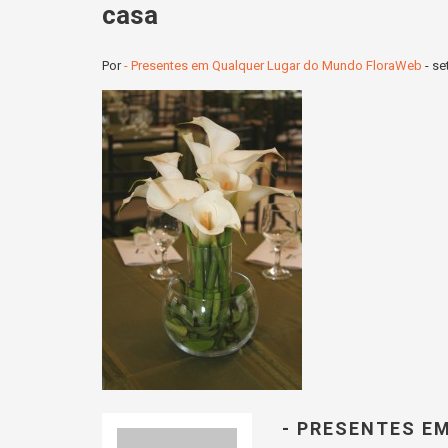
casa
Por
- Presentes em Qualquer Lugar do Mundo FloraWeb
-
se
- PRESENTES E