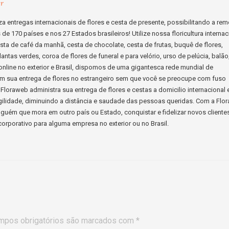
br
a entregas internacionais de flores e cesta de presente, possibilitando a re
e 170 países e nos 27 Estados brasileiros! Utilize nossa floricultura internac
cesta de café da manhã, cesta de chocolate, cesta de frutas, buquê de flores,
lantas verdes, coroa de flores de funeral e para velório, urso de pelúcia, balão
s online no exterior e Brasil, dispomos de uma gigantesca rede mundial de
ssim sua entrega de flores no estrangeiro sem que você se preocupe com fuso
Floraweb administra sua entrega de flores e cestas a domicilio internacional 
ilidade, diminuindo a distância e saudade das pessoas queridas. Com a Flo
guém que mora em outro país ou Estado, conquistar e fidelizar novos cliente
orporativo para alguma empresa no exterior ou no Brasil.
mpos obrigatórios são marcados com
*