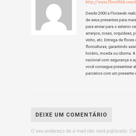
http://www.FloraWeb.com.
Desde 2000 a Floraweb realiz
de seus presentes para mais d
para enviar para o exterior 
arranjos, rosas, orquídeas, p
vinho, etc. Entrega de flore
floriculturas, garantindo a
horário, moeda ou idioma. A 
nacional com segurança e ag
você consegue presentear al
parceiros com um presente c
DEIXE UM COMENTÁRIO
O seu endereço de e-mail não será publicado.
Ca