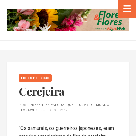
Flores no Japão
Cerejeira
POR
- PRESENTES EM QUALQUER LUGAR DO MUNDO
FLORAWEB
-
JULHO 09, 2012
“Os samurais, os guerreiros japoneses, eram