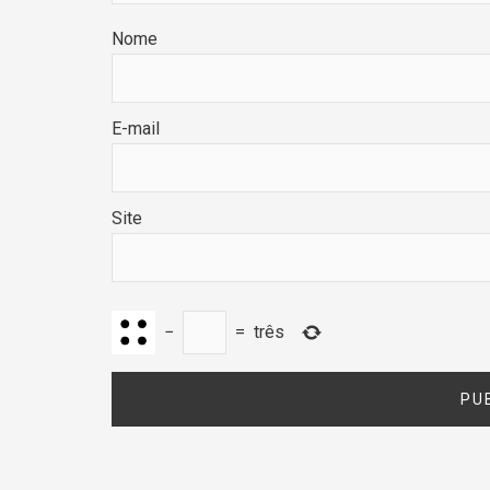
Nome
E-mail
Site
−
=
três