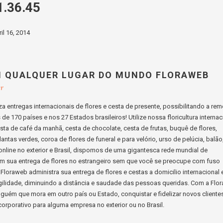
1.36.45
ril 16, 2014
M QUALQUER LUGAR DO MUNDO FLORAWEB
br
a entregas internacionais de flores e cesta de presente, possibilitando a re
e 170 países e nos 27 Estados brasileiros! Utilize nossa floricultura internac
cesta de café da manhã, cesta de chocolate, cesta de frutas, buquê de flores,
lantas verdes, coroa de flores de funeral e para velório, urso de pelúcia, balão
s online no exterior e Brasil, dispomos de uma gigantesca rede mundial de
ssim sua entrega de flores no estrangeiro sem que você se preocupe com fuso
Floraweb administra sua entrega de flores e cestas a domicilio internacional 
ilidade, diminuindo a distância e saudade das pessoas queridas. Com a Flo
guém que mora em outro país ou Estado, conquistar e fidelizar novos cliente
orporativo para alguma empresa no exterior ou no Brasil.