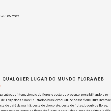
osto 06, 2012
M QUALQUER LUGAR DO MUNDO FLORAWEB
br
a entregas internacionais de flores e cesta de presente, possibilitando a re
e 170 países e nos 27 Estados brasileiros! Utilize nossa floricultura internac
cesta de café da manhã, cesta de chocolate, cesta de frutas, buquê de flores,
lantas verdes, coroa de flores de funeral e para velório, urso de pelúcia, balão