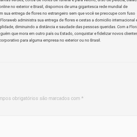
s online no exterior e Brasil, dispomos de uma gigantesca rede mundial de
ssim sua entrega de flores no estrangeiro sem que você se preocupe com fuso
Floraweb administra sua entrega de flores e cestas a domicilio internacional 
ilidade, diminuindo a distância e saudade das pessoas queridas. Com a Flo
guém que mora em outro país ou Estado, conquistar e fidelizar novos cliente
orporativo para alguma empresa no exterior ou no Brasil.
mpos obrigatórios são marcados com
*