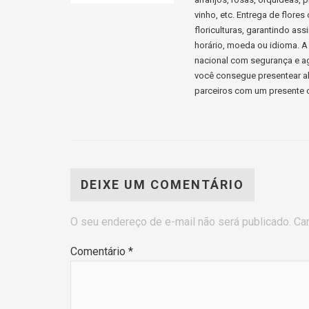
vinho, etc. Entrega de flore
floriculturas, garantindo a
horário, moeda ou idioma. A 
nacional com segurança e ag
você consegue presentear al
parceiros com um presente c
DEIXE UM COMENTÁRIO
O seu endereço de e-mail não será publicado.
Ca
Comentário
*