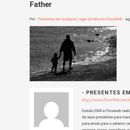
Father
Por
- Presentes em Qualquer Lugar do Mundo FloraWeb
-
ag
- PRESENTES E
http://www.FloraWeb.com.
Desde 2000 a Floraweb realiz
de seus presentes para mais d
para enviar para o exterior 
arranjos, rosas, orquídeas, p