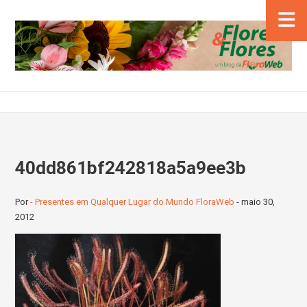
40dd861bf242818a5a9ee3b
Por
- Presentes em Qualquer Lugar do Mundo FloraWeb
-
maio 30,
2012