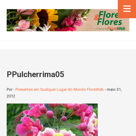
PPulcherrima05
Por
- Presentes em Qualquer Lugar do Mundo FloraWeb
-
maio 31,
2012