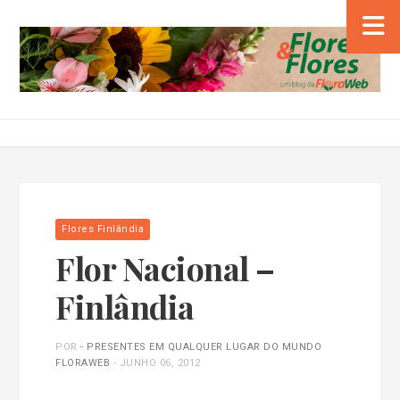
Flores Finlândia
Flor Nacional –
Finlândia
POR
- PRESENTES EM QUALQUER LUGAR DO MUNDO
FLORAWEB
-
JUNHO 06, 2012