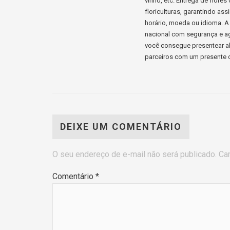
vinho, etc. Entrega de flore
floriculturas, garantindo a
horário, moeda ou idioma. A 
nacional com segurança e ag
você consegue presentear al
parceiros com um presente c
DEIXE UM COMENTÁRIO
O seu endereço de e-mail não será publicado.
Ca
Comentário
*