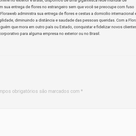
s online no exterior e Brasil, dispomos de uma gigantesca rede mundial de
ssim sua entrega de flores no estrangeiro sem que você se preocupe com fuso
Floraweb administra sua entrega de flores e cestas a domicilio internacional 
ilidade, diminuindo a distância e saudade das pessoas queridas. Com a Flo
guém que mora em outro país ou Estado, conquistar e fidelizar novos cliente
orporativo para alguma empresa no exterior ou no Brasil.
mpos obrigatórios são marcados com
*