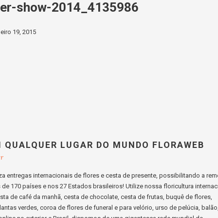
wer-show-2014_4135986
neiro 19, 2015
M QUALQUER LUGAR DO MUNDO FLORAWEB
br
a entregas internacionais de flores e cesta de presente, possibilitando a re
e 170 países e nos 27 Estados brasileiros! Utilize nossa floricultura internac
cesta de café da manhã, cesta de chocolate, cesta de frutas, buquê de flores,
lantas verdes, coroa de flores de funeral e para velório, urso de pelúcia, balão