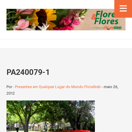
PA240079-1
Por
- Presentes em Qualquer Lugar do Mundo FloraWeb
-
maio 26,
2012