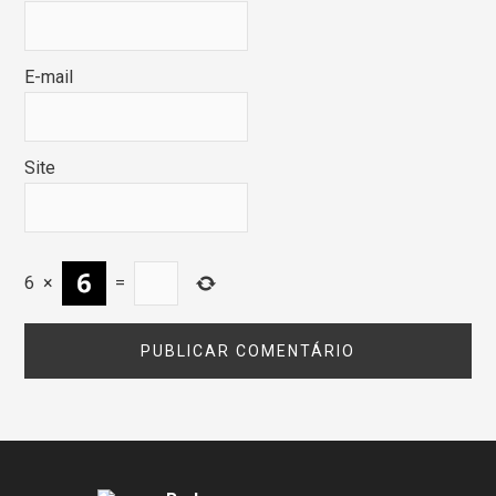
E-mail
Site
6
×
=