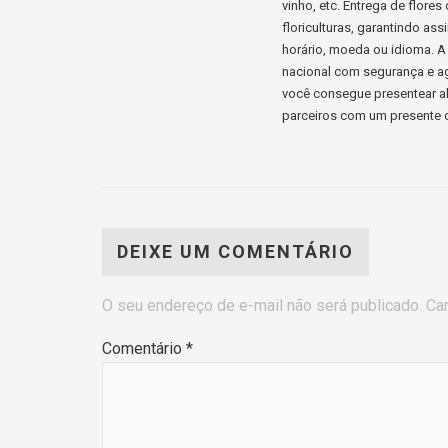
vinho, etc. Entrega de flore
floriculturas, garantindo a
horário, moeda ou idioma. A 
nacional com segurança e ag
você consegue presentear al
parceiros com um presente c
DEIXE UM COMENTÁRIO
O seu endereço de e-mail não será publicado.
Ca
Comentário
*