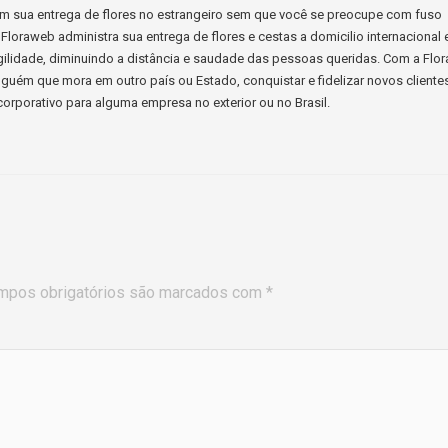
ssim sua entrega de flores no estrangeiro sem que você se preocupe com fuso
Floraweb administra sua entrega de flores e cestas a domicilio internacional 
ilidade, diminuindo a distância e saudade das pessoas queridas. Com a Flo
guém que mora em outro país ou Estado, conquistar e fidelizar novos cliente
orporativo para alguma empresa no exterior ou no Brasil.
mpos obrigatórios são marcados com
*