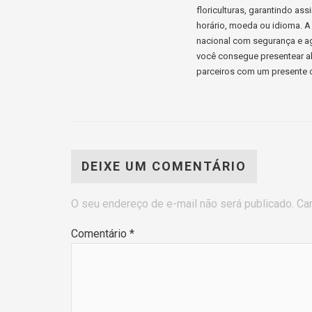
floriculturas, garantindo a
horário, moeda ou idioma. A 
nacional com segurança e ag
você consegue presentear al
parceiros com um presente c
DEIXE UM COMENTÁRIO
O seu endereço de e-mail não será publicado.
Ca
Comentário
*