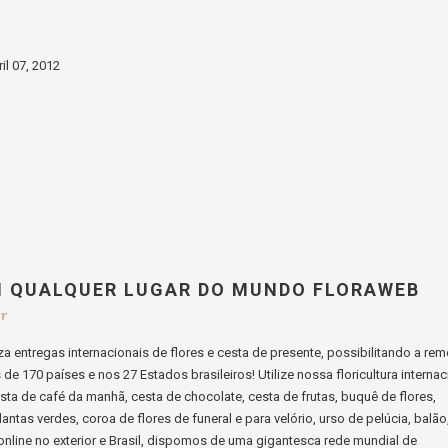
ril 07, 2012
M QUALQUER LUGAR DO MUNDO FLORAWEB
br
a entregas internacionais de flores e cesta de presente, possibilitando a re
e 170 países e nos 27 Estados brasileiros! Utilize nossa floricultura internac
cesta de café da manhã, cesta de chocolate, cesta de frutas, buquê de flores,
lantas verdes, coroa de flores de funeral e para velório, urso de pelúcia, balão
s online no exterior e Brasil, dispomos de uma gigantesca rede mundial de