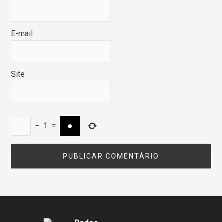
E-mail
Site
−
1
=