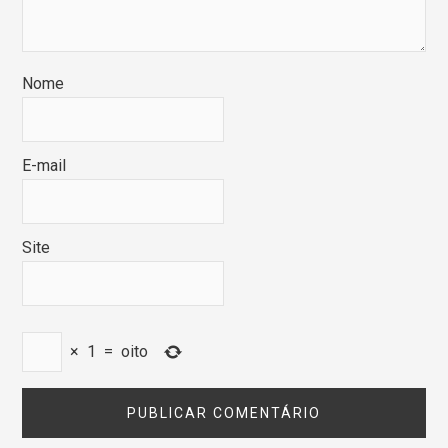
Nome
E-mail
Site
×
1
=
oito