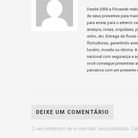
Desde 2000 a Floraweb realiz
de seus presentes para mais d
para enviar para o exterior 
arranjos, rosas, orquídeas, p
vinho, etc. Entrega de flore
floriculturas, garantindo a
horário, moeda ou idioma. A 
nacional com segurança e ag
você consegue presentear al
parceiros com um presente c
DEIXE UM COMENTÁRIO
O seu endereço de e-mail não será publicado.
Ca