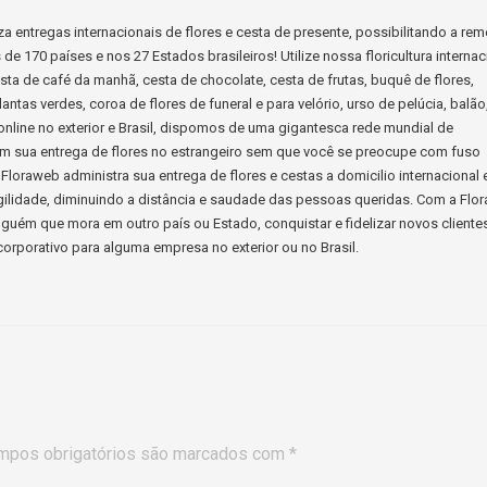
a entregas internacionais de flores e cesta de presente, possibilitando a re
e 170 países e nos 27 Estados brasileiros! Utilize nossa floricultura internac
cesta de café da manhã, cesta de chocolate, cesta de frutas, buquê de flores,
lantas verdes, coroa de flores de funeral e para velório, urso de pelúcia, balão
s online no exterior e Brasil, dispomos de uma gigantesca rede mundial de
ssim sua entrega de flores no estrangeiro sem que você se preocupe com fuso
Floraweb administra sua entrega de flores e cestas a domicilio internacional 
ilidade, diminuindo a distância e saudade das pessoas queridas. Com a Flo
guém que mora em outro país ou Estado, conquistar e fidelizar novos cliente
orporativo para alguma empresa no exterior ou no Brasil.
mpos obrigatórios são marcados com
*