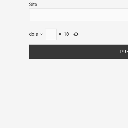
Site
dois
×
=
18