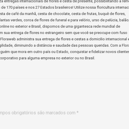
a entregas internacionais de flores e cesta de presente, possibilitando a re
e 170 países e nos 27 Estados brasileiros! Utilize nossa floricultura internac
cesta de café da manhã, cesta de chocolate, cesta de frutas, buquê de flores,
lantas verdes, coroa de flores de funeral e para velório, urso de pelúcia, balão
s online no exterior e Brasil, dispomos de uma gigantesca rede mundial de
ssim sua entrega de flores no estrangeiro sem que você se preocupe com fuso
Floraweb administra sua entrega de flores e cestas a domicilio internacional 
ilidade, diminuindo a distância e saudade das pessoas queridas. Com a Flo
guém que mora em outro país ou Estado, conquistar e fidelizar novos cliente
orporativo para alguma empresa no exterior ou no Brasil.
mpos obrigatórios são marcados com
*