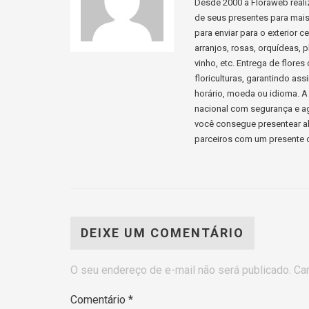
Desde 2000 a Floraweb realiz
de seus presentes para mais d
para enviar para o exterior 
arranjos, rosas, orquídeas, p
vinho, etc. Entrega de flore
floriculturas, garantindo a
horário, moeda ou idioma. A 
nacional com segurança e ag
você consegue presentear al
parceiros com um presente c
DEIXE UM COMENTÁRIO
O seu endereço de e-mail não será publicado.
Ca
Comentário
*