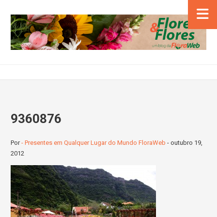
9360876
Por
- Presentes em Qualquer Lugar do Mundo FloraWeb
-
outubro 19,
2012