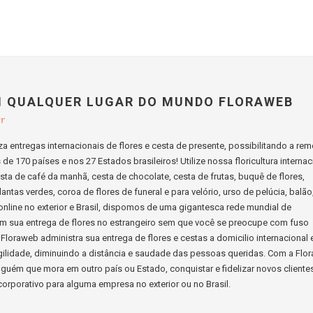
M QUALQUER LUGAR DO MUNDO FLORAWEB
br
a entregas internacionais de flores e cesta de presente, possibilitando a re
e 170 países e nos 27 Estados brasileiros! Utilize nossa floricultura internac
cesta de café da manhã, cesta de chocolate, cesta de frutas, buquê de flores,
lantas verdes, coroa de flores de funeral e para velório, urso de pelúcia, balão
s online no exterior e Brasil, dispomos de uma gigantesca rede mundial de
ssim sua entrega de flores no estrangeiro sem que você se preocupe com fuso
Floraweb administra sua entrega de flores e cestas a domicilio internacional 
ilidade, diminuindo a distância e saudade das pessoas queridas. Com a Flo
guém que mora em outro país ou Estado, conquistar e fidelizar novos cliente
orporativo para alguma empresa no exterior ou no Brasil.