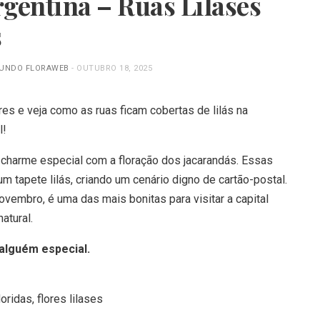
gentina – Ruas Lilases
s
MUNDO FLORAWEB
-
OUTUBRO 18, 2025
es e veja como as ruas ficam cobertas de lilás na
l!
charme especial com a floração dos jacarandás. Essas
 tapete lilás, criando um cenário digno de cartão-postal.
ovembro, é uma das mais bonitas para visitar a capital
atural.
 alguém especial.
oridas, flores lilases